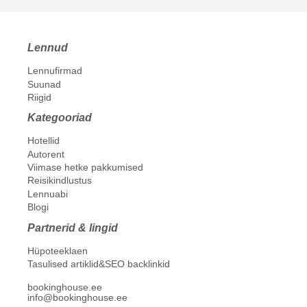
Lennud
Lennufirmad
Suunad
Riigid
Kategooriad
Hotellid
Autorent
Viimase hetke pakkumised
Reisikindlustus
Lennuabi
Blogi
Partnerid & lingid
Hüpoteeklaen
Tasulised artiklid&SEO backlinkid
bookinghouse.ee
info@bookinghouse.ee