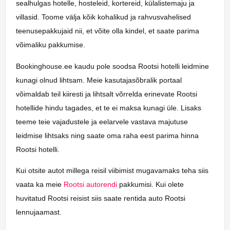
sealhulgas hotelle, hosteleid, kortereid, külalistemaju ja
villasid. Toome välja kõik kohalikud ja rahvusvahelised
teenusepakkujaid nii, et võite olla kindel, et saate parima
võimaliku pakkumise.
Bookinghouse.ee kaudu pole soodsa Rootsi hotelli leidmine
kunagi olnud lihtsam. Meie kasutajasõbralik portaal
võimaldab teil kiiresti ja lihtsalt võrrelda erinevate Rootsi
hotellide hindu tagades, et te ei maksa kunagi üle. Lisaks
teeme teie vajadustele ja eelarvele vastava majutuse
leidmise lihtsaks ning saate oma raha eest parima hinna
Rootsi hotelli.
Kui otsite autot millega reisil viibimist mugavamaks teha siis
vaata ka meie
Rootsi autorendi
pakkumisi. Kui olete
huvitatud Rootsi reisist siis saate rentida auto Rootsi
lennujaamast.