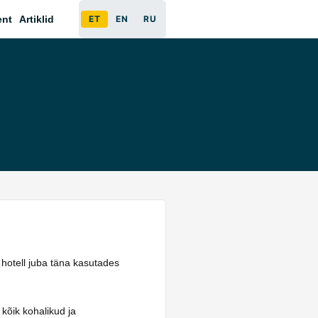
ent
Artiklid
ET
EN
RU
o hotell juba täna kasutades
 kõik kohalikud ja