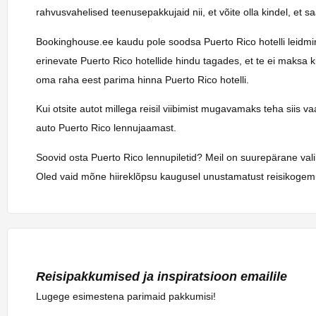
rahvusvahelised teenusepakkujaid nii, et võite olla kindel, et 
Bookinghouse.ee kaudu pole soodsa Puerto Rico hotelli leidmine 
erinevate Puerto Rico hotellide hindu tagades, et te ei maksa k
oma raha eest parima hinna Puerto Rico hotelli.
Kui otsite autot millega reisil viibimist mugavamaks teha siis 
auto Puerto Rico lennujaamast.
Soovid osta Puerto Rico lennupiletid? Meil on suurepärane vali
Oled vaid mõne hiireklõpsu kaugusel unustamatust reisikogemu
Reisipakkumised ja inspiratsioon emailile
Lugege esimestena parimaid pakkumisi!