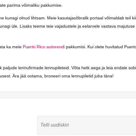
saate parima võimaliku pakkumise.
kunagi olnud lihtsam. Meie kasutajasõbralik portaal võimaldab teil kiires
unagi üle. Lisaks teeme teie vajadustele ja eelarvele vastava majutuse 
vaata ka meie
Puerto Rico autorendi
pakkumisi. Kui olete huvitatud Puerto 
k paljude lennufirmade lennupileteid. Võta hetk aega ja leia endale so
sest. Ära jää ootama, broneeri oma lennupiletid juba täna!