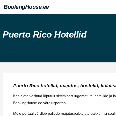
BookingHouse.ee
Puerto Rico Hotellid
Puerto Rico hotellid, majutus, hostelid, külalisk
Kas olete väsinud lõputult sirvimisest lugematutel hotellide ja
BookingHouse.ee võrdlusportaali.
Meie portaal võrdleb paljude majutuspakkujate pakkumisi sealhulg