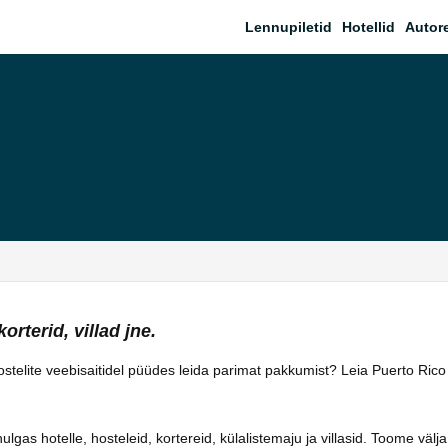
Lennupiletid
Hotellid
Autor
orterid, villad jne.
 hostelite veebisaitidel püüdes leida parimat pakkumist? Leia Puerto Ric
as hotelle, hosteleid, kortereid, külalistemaju ja villasid. Toome välja