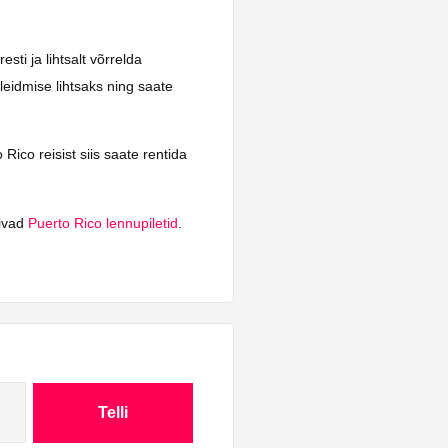
ti ja lihtsalt võrrelda
leidmise lihtsaks ning saate
Rico reisist siis saate rentida
bivad
Puerto Rico lennupiletid
.
Telli