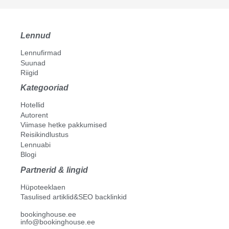
Lennud
Lennufirmad
Suunad
Riigid
Kategooriad
Hotellid
Autorent
Viimase hetke pakkumised
Reisikindlustus
Lennuabi
Blogi
Partnerid & lingid
Hüpoteeklaen
Tasulised artiklid&SEO backlinkid
bookinghouse.ee
info@bookinghouse.ee