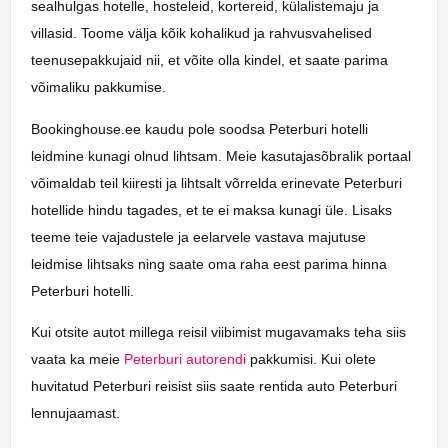
sealhulgas hotelle, hosteleid, kortereid, külalistemaju ja
villasid. Toome välja kõik kohalikud ja rahvusvahelised
teenusepakkujaid nii, et võite olla kindel, et saate parima
võimaliku pakkumise.
Bookinghouse.ee kaudu pole soodsa Peterburi hotelli
leidmine kunagi olnud lihtsam. Meie kasutajasõbralik portaal
võimaldab teil kiiresti ja lihtsalt võrrelda erinevate Peterburi
hotellide hindu tagades, et te ei maksa kunagi üle. Lisaks
teeme teie vajadustele ja eelarvele vastava majutuse
leidmise lihtsaks ning saate oma raha eest parima hinna
Peterburi hotelli.
Kui otsite autot millega reisil viibimist mugavamaks teha siis
vaata ka meie
Peterburi autorendi
pakkumisi. Kui olete
huvitatud Peterburi reisist siis saate rentida auto Peterburi
lennujaamast.