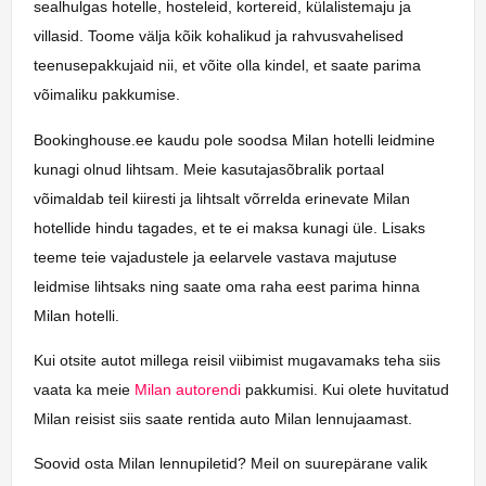
sealhulgas hotelle, hosteleid, kortereid, külalistemaju ja
villasid. Toome välja kõik kohalikud ja rahvusvahelised
teenusepakkujaid nii, et võite olla kindel, et saate parima
võimaliku pakkumise.
Bookinghouse.ee kaudu pole soodsa Milan hotelli leidmine
kunagi olnud lihtsam. Meie kasutajasõbralik portaal
võimaldab teil kiiresti ja lihtsalt võrrelda erinevate Milan
hotellide hindu tagades, et te ei maksa kunagi üle. Lisaks
teeme teie vajadustele ja eelarvele vastava majutuse
leidmise lihtsaks ning saate oma raha eest parima hinna
Milan hotelli.
Kui otsite autot millega reisil viibimist mugavamaks teha siis
vaata ka meie
Milan autorendi
pakkumisi. Kui olete huvitatud
Milan reisist siis saate rentida auto Milan lennujaamast.
Soovid osta Milan lennupiletid? Meil on suurepärane valik