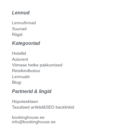
Lennud
Lennufirmad
Suunad
Riigid
Kategooriad
Hotellid
Autorent
Viimase hetke pakkumised
Reisikindlustus
Lennuabi
Blogi
Partnerid & lingid
Hüpoteeklaen
Tasulised artiklid&SEO backlinkid
bookinghouse.ee
info@bookinghouse.ee