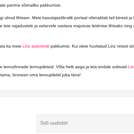
saate parima võimaliku pakkumise.
lnud lihtsam. Meie kasutajasõbralik portaal võimaldab teil kiiresti ja l
me teie vajadustele ja eelarvele vastava majutuse leidmise lihtsaks nin
vaata ka meie
Linz autorendi
pakkumisi. Kui olete huvitatud Linz reisist si
de lennufirmade lennupileteid. Võta hetk aega ja leia endale sobivad
Lin
tama, broneeri oma lennupiletid juba täna!