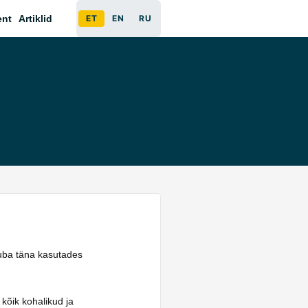
ent
Artiklid
ET
EN
RU
 juba täna kasutades
 kõik kohalikud ja