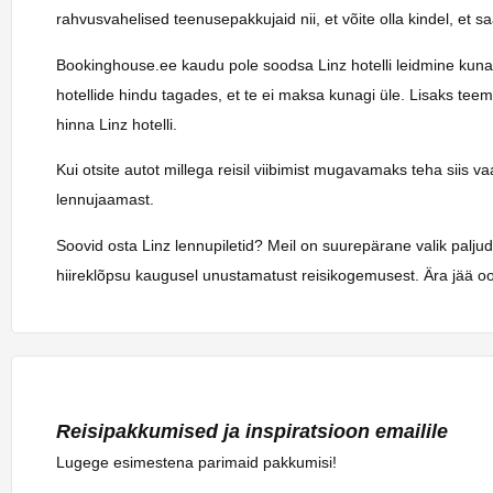
rahvusvahelised teenusepakkujaid nii, et võite olla kindel, et 
Bookinghouse.ee kaudu pole soodsa Linz hotelli leidmine kunagi o
hotellide hindu tagades, et te ei maksa kunagi üle. Lisaks tee
hinna Linz hotelli.
Kui otsite autot millega reisil viibimist mugavamaks teha siis 
lennujaamast.
Soovid osta Linz lennupiletid? Meil on suurepärane valik palju
hiireklõpsu kaugusel unustamatust reisikogemusest. Ära jää oo
Reisipakkumised ja inspiratsioon emailile
Lugege esimestena parimaid pakkumisi!