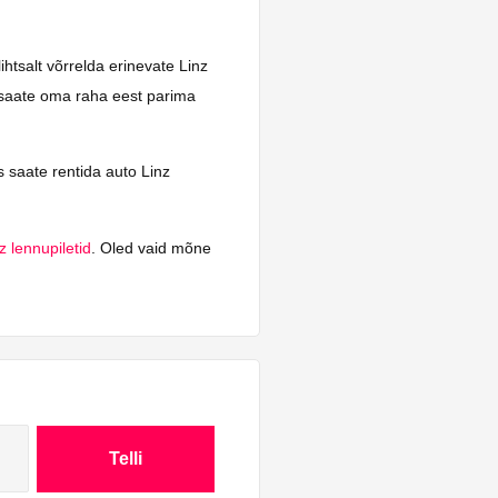
ihtsalt võrrelda erinevate Linz
g saate oma raha eest parima
is saate rentida auto Linz
z lennupiletid
. Oled vaid mõne
Telli