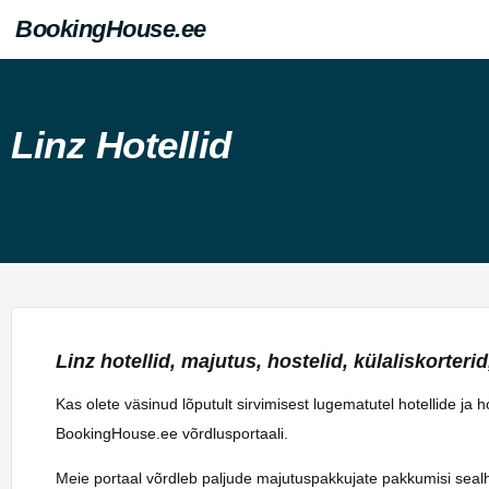
BookingHouse.ee
Linz Hotellid
Linz hotellid, majutus, hostelid, külaliskorterid,
Kas olete väsinud lõputult sirvimisest lugematutel hotellide ja 
BookingHouse.ee võrdlusportaali.
Meie portaal võrdleb paljude majutuspakkujate pakkumisi sealhulg