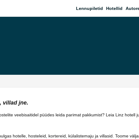
Lennupiletid
Hotellid
Autor
 villad jne.
hostelite veebisaitidel püüdes leida parimat pakkumist? Leia Linz hotell
as hotelle, hosteleid, kortereid, külalistemaju ja villasid. Toome välja