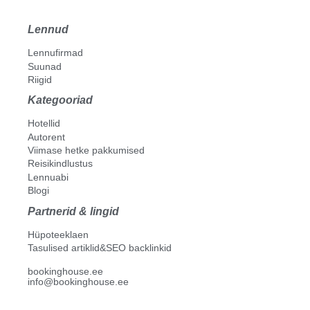
Lennud
Lennufirmad
Suunad
Riigid
Kategooriad
Hotellid
Autorent
Viimase hetke pakkumised
Reisikindlustus
Lennuabi
Blogi
Partnerid & lingid
Hüpoteeklaen
Tasulised artiklid&SEO backlinkid
bookinghouse.ee
info@bookinghouse.ee