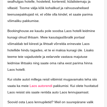
sealhulgas hotelle, hosteleid, kortereid, külalistemaju ja
villasid. Toome välja kõik kohalikud ja rahvusvahelised
teenusepakkujaid nii, et võite olla kindel, et saate parima
võimaliku pakkumise.
Bookinghouse.ee kaudu pole soodsa Laos hotelli leidmine
kunagi olnud lihtsam. Meie kasutajasõbralik portaal
võimaldab teil kiiresti ja lihtsalt võrrelda erinevate Laos
hotellide hindu tagades, et te ei maksa kunagi üle. Lisaks
teeme teie vajadustele ja eelarvele vastava majutuse
leidmise lihtsaks ning saate oma raha eest parima hinna
Laos hotelli.
Kui otsite autot millega reisil viibimist mugavamaks teha siis
vaata ka meie
Laos autorendi
pakkumisi. Kui olete huvitatud
Laos reisist siis saate rentida auto Laos lennujaamast.
Soovid osta Laos lennupiletid? Meil on suurepärane valik