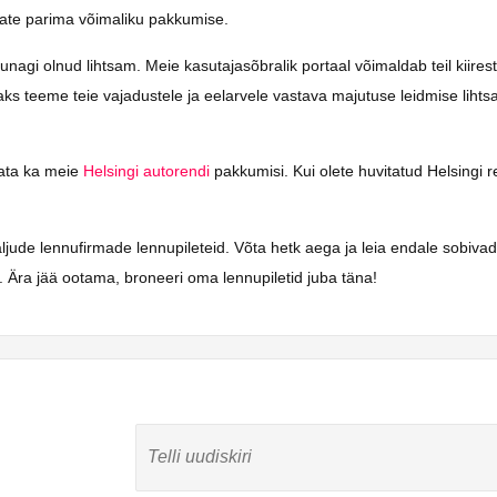
saate parima võimaliku pakkumise.
gi olnud lihtsam. Meie kasutajasõbralik portaal võimaldab teil kiiresti 
saks teeme teie vajadustele ja eelarvele vastava majutuse leidmise liht
vaata ka meie
Helsingi autorendi
pakkumisi. Kui olete huvitatud Helsingi re
aljude lennufirmade lennupileteid. Võta hetk aega ja leia endale sobiva
 Ära jää ootama, broneeri oma lennupiletid juba täna!