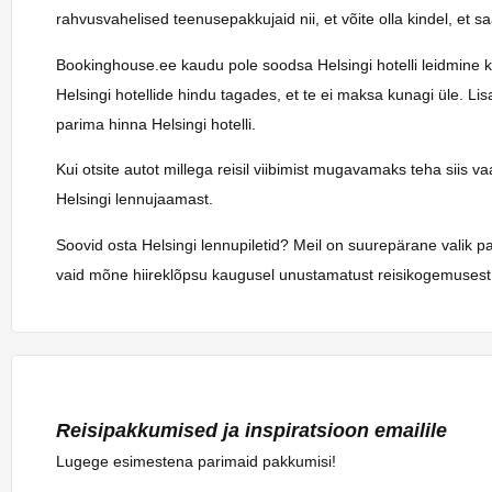
rahvusvahelised teenusepakkujaid nii, et võite olla kindel, et 
Bookinghouse.ee kaudu pole soodsa Helsingi hotelli leidmine kuna
Helsingi hotellide hindu tagades, et te ei maksa kunagi üle. Li
parima hinna Helsingi hotelli.
Kui otsite autot millega reisil viibimist mugavamaks teha siis 
Helsingi lennujaamast.
Soovid osta Helsingi lennupiletid? Meil on suurepärane valik p
vaid mõne hiireklõpsu kaugusel unustamatust reisikogemusest.
Reisipakkumised ja inspiratsioon emailile
Lugege esimestena parimaid pakkumisi!