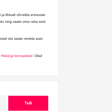
ja lihtsalt võrrelda erinevate
saks ning saate oma raha eest
isist siis saate rentida auto
d
Helsingi lennupiletid
. Oled
Telli