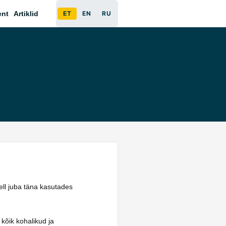
ent
Artiklid
ET
EN
RU
tell juba täna kasutades
 kõik kohalikud ja