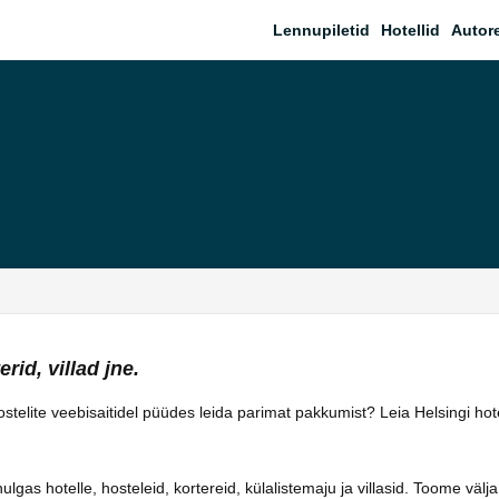
Lennupiletid
Hotellid
Autor
rid, villad jne.
hostelite veebisaitidel püüdes leida parimat pakkumist? Leia Helsingi ho
as hotelle, hosteleid, kortereid, külalistemaju ja villasid. Toome välja