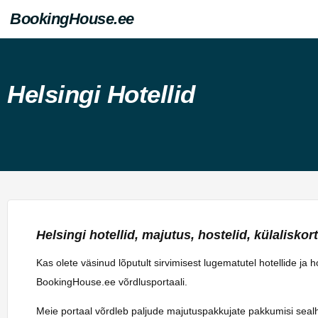
BookingHouse.ee
Helsingi Hotellid
Helsingi hotellid, majutus, hostelid, külaliskorte
Kas olete väsinud lõputult sirvimisest lugematutel hotellide ja 
BookingHouse.ee võrdlusportaali.
Meie portaal võrdleb paljude majutuspakkujate pakkumisi sealhulg