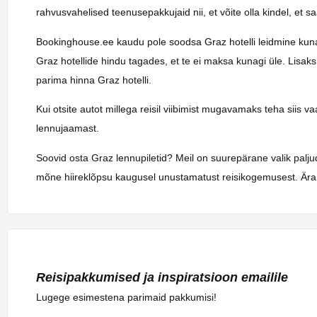
rahvusvahelised teenusepakkujaid nii, et võite olla kindel, et 
Bookinghouse.ee kaudu pole soodsa Graz hotelli leidmine kunagi 
Graz hotellide hindu tagades, et te ei maksa kunagi üle. Lisak
parima hinna Graz hotelli.
Kui otsite autot millega reisil viibimist mugavamaks teha siis 
lennujaamast.
Soovid osta Graz lennupiletid? Meil on suurepärane valik palju
mõne hiireklõpsu kaugusel unustamatust reisikogemusest. Ära 
Reisipakkumised ja inspiratsioon emailile
Lugege esimestena parimaid pakkumisi!