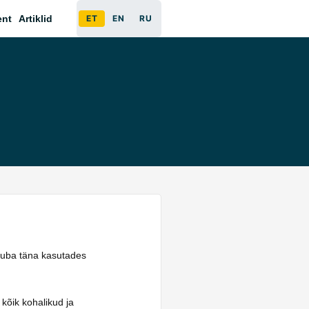
ent
Artiklid
ET
EN
RU
l juba täna kasutades
 kõik kohalikud ja