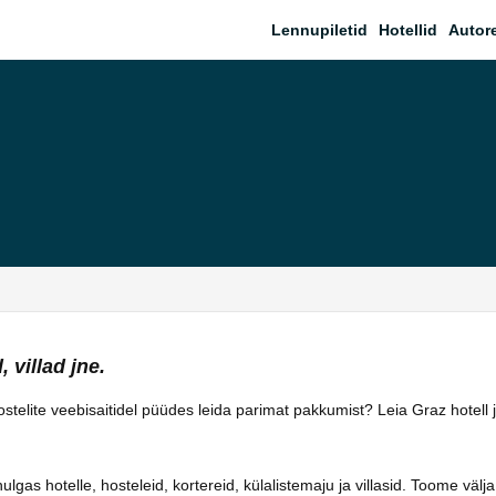
Lennupiletid
Hotellid
Autor
 villad jne.
 hostelite veebisaitidel püüdes leida parimat pakkumist? Leia Graz hotel
as hotelle, hosteleid, kortereid, külalistemaju ja villasid. Toome välja