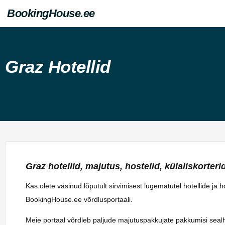
BookingHouse.ee
Graz Hotellid
Graz hotellid, majutus, hostelid, külaliskorterid,
Kas olete väsinud lõputult sirvimisest lugematutel hotellide ja
BookingHouse.ee võrdlusportaali.
Meie portaal võrdleb paljude majutuspakkujate pakkumisi sealhulg