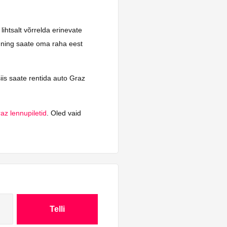
lihtsalt võrrelda erinevate
s ning saate oma raha eest
siis saate rentida auto Graz
az lennupiletid
. Oled vaid
Telli