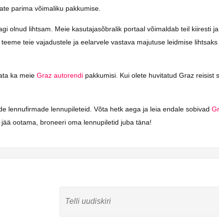
saate parima võimaliku pakkumise.
olnud lihtsam. Meie kasutajasõbralik portaal võimaldab teil kiiresti ja 
s teeme teie vajadustele ja eelarvele vastava majutuse leidmise lihtsak
vaata ka meie
Graz autorendi
pakkumisi. Kui olete huvitatud Graz reisist 
de lennufirmade lennupileteid. Võta hetk aega ja leia endale sobivad
Gr
jää ootama, broneeri oma lennupiletid juba täna!