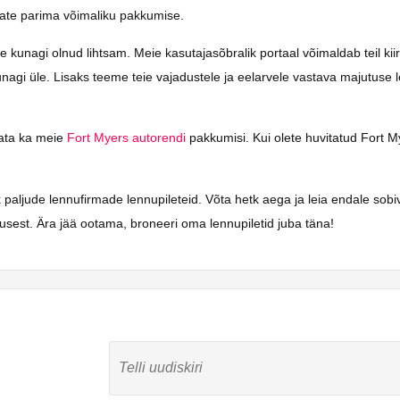
saate parima võimaliku pakkumise.
unagi olnud lihtsam. Meie kasutajasõbralik portaal võimaldab teil kiires
nagi üle. Lisaks teeme teie vajadustele ja eelarvele vastava majutuse l
vaata ka meie
Fort Myers autorendi
pakkumisi. Kui olete huvitatud Fort Mye
 paljude lennufirmade lennupileteid. Võta hetk aega ja leia endale sob
sest. Ära jää ootama, broneeri oma lennupiletid juba täna!