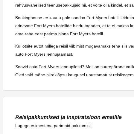
rahvusvahelised teenusepakkujaid nii, et võite olla kindel, et 
Bookinghouse.ee kaudu pole soodsa Fort Myers hotelli leidmine k
erinevate Fort Myers hotellide hindu tagades, et te ei maksa ku
oma raha eest parima hinna Fort Myers hotelli.
Kui otsite autot millega reisil viibimist mugavamaks teha siis 
auto Fort Myers lennujaamast.
Soovid osta Fort Myers lennupiletid? Meil on suurepärane valik
Oled vaid mõne hiireklõpsu kaugusel unustamatust reisikogemu
Reisipakkumised ja inspiratsioon emailile
Lugege esimestena parimaid pakkumisi!