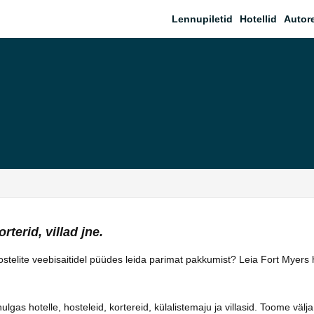
Lennupiletid
Hotellid
Autor
rterid, villad jne.
 hostelite veebisaitidel püüdes leida parimat pakkumist? Leia Fort Myers
as hotelle, hosteleid, kortereid, külalistemaju ja villasid. Toome välja