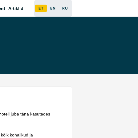
ent
Artiklid
ET
EN
RU
 hotell juba täna kasutades
 kõik kohalikud ja