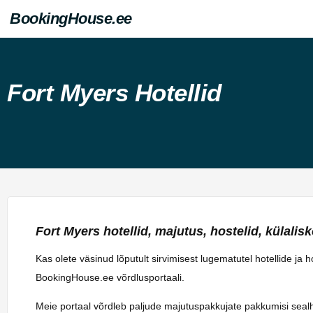
BookingHouse.ee
Fort Myers Hotellid
Fort Myers hotellid, majutus, hostelid, külalisko
Kas olete väsinud lõputult sirvimisest lugematutel hotellide ja
BookingHouse.ee võrdlusportaali.
Meie portaal võrdleb paljude majutuspakkujate pakkumisi sealhulg