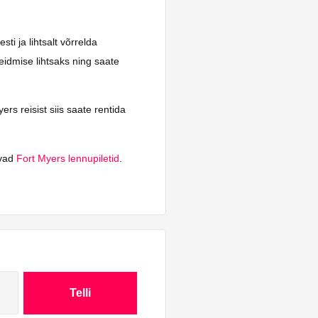
ti ja lihtsalt võrrelda
eidmise lihtsaks ning saate
rs reisist siis saate rentida
ivad
Fort Myers lennupiletid
.
Telli