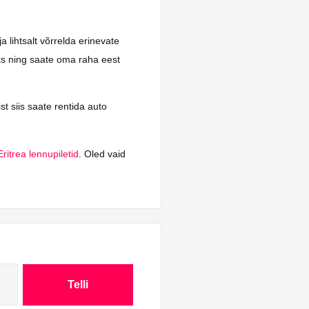
a lihtsalt võrrelda erinevate
aks ning saate oma raha eest
st siis saate rentida auto
Eritrea lennupiletid
. Oled vaid
Telli