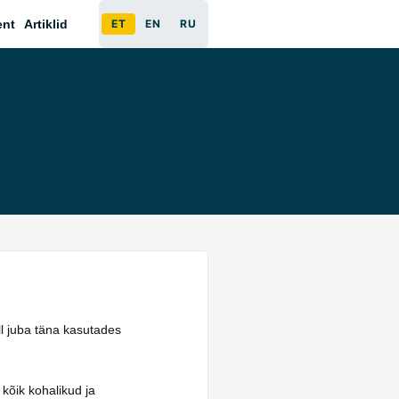
ent
Artiklid
ET
EN
RU
ell juba täna kasutades
 kõik kohalikud ja