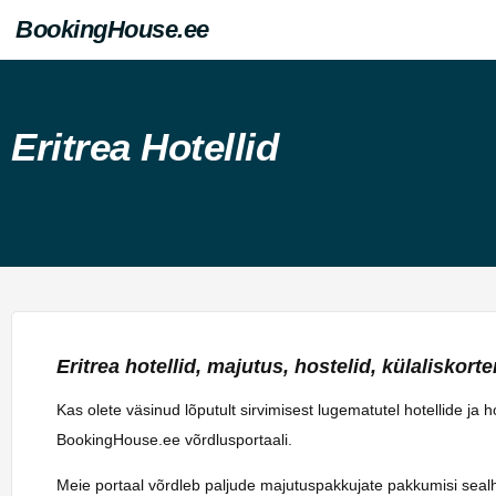
BookingHouse.ee
Eritrea Hotellid
Eritrea hotellid, majutus, hostelid, külaliskorter
Kas olete väsinud lõputult sirvimisest lugematutel hotellide ja 
BookingHouse.ee võrdlusportaali.
Meie portaal võrdleb paljude majutuspakkujate pakkumisi sealhulg