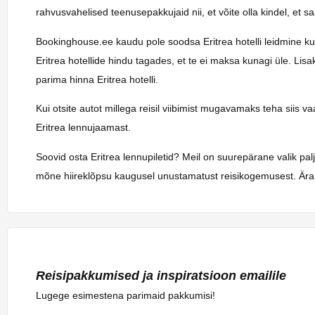
rahvusvahelised teenusepakkujaid nii, et võite olla kindel, et 
Bookinghouse.ee kaudu pole soodsa Eritrea hotelli leidmine kunag
Eritrea hotellide hindu tagades, et te ei maksa kunagi üle. Lis
parima hinna Eritrea hotelli.
Kui otsite autot millega reisil viibimist mugavamaks teha siis 
Eritrea lennujaamast.
Soovid osta Eritrea lennupiletid? Meil on suurepärane valik pa
mõne hiireklõpsu kaugusel unustamatust reisikogemusest. Ära 
Reisipakkumised ja inspiratsioon emailile
Lugege esimestena parimaid pakkumisi!