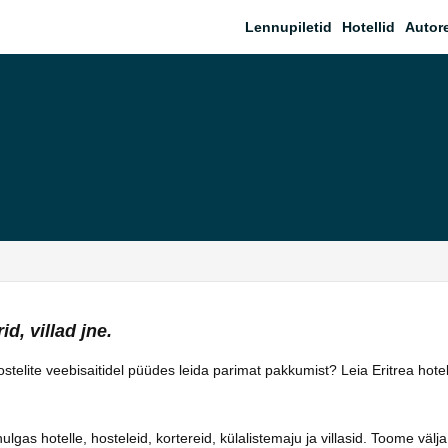
Lennupiletid
Hotellid
Autor
id, villad jne.
hostelite veebisaitidel püüdes leida parimat pakkumist? Leia Eritrea hot
as hotelle, hosteleid, kortereid, külalistemaju ja villasid. Toome välja