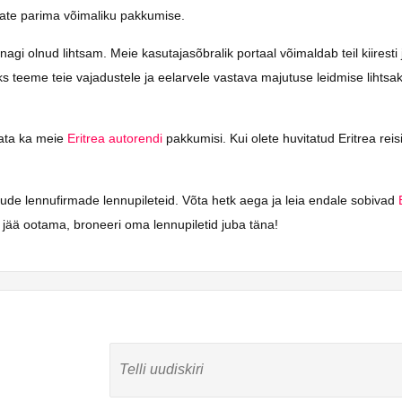
saate parima võimaliku pakkumise.
i olnud lihtsam. Meie kasutajasõbralik portaal võimaldab teil kiiresti j
aks teeme teie vajadustele ja eelarvele vastava majutuse leidmise lihts
vaata ka meie
Eritrea autorendi
pakkumisi. Kui olete huvitatud Eritrea reisi
ljude lennufirmade lennupileteid. Võta hetk aega ja leia endale sobivad
jää ootama, broneeri oma lennupiletid juba täna!