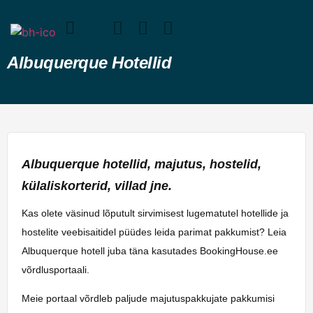
Albuquerque Hotellid
Albuquerque hotellid, majutus, hostelid,
külaliskorterid, villad jne.
Kas olete väsinud lõputult sirvimisest lugematutel hotellide ja
hostelite veebisaitidel püüdes leida parimat pakkumist? Leia
Albuquerque hotell juba täna kasutades BookingHouse.ee
võrdlusportaali.
Meie portaal võrdleb paljude majutuspakkujate pakkumisi