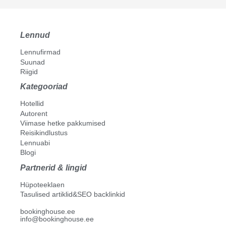
Lennud
Lennufirmad
Suunad
Riigid
Kategooriad
Hotellid
Autorent
Viimase hetke pakkumised
Reisikindlustus
Lennuabi
Blogi
Partnerid & lingid
Hüpoteeklaen
Tasulised artiklid&SEO backlinkid
bookinghouse.ee
info@bookinghouse.ee