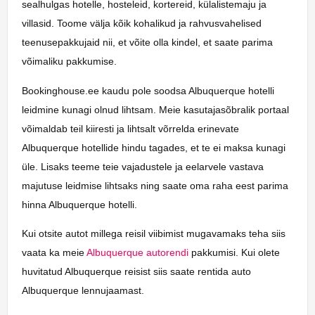
sealhulgas hotelle, hosteleid, kortereid, külalistemaju ja
villasid. Toome välja kõik kohalikud ja rahvusvahelised
teenusepakkujaid nii, et võite olla kindel, et saate parima
võimaliku pakkumise.
Bookinghouse.ee kaudu pole soodsa Albuquerque hotelli
leidmine kunagi olnud lihtsam. Meie kasutajasõbralik portaal
võimaldab teil kiiresti ja lihtsalt võrrelda erinevate
Albuquerque hotellide hindu tagades, et te ei maksa kunagi
üle. Lisaks teeme teie vajadustele ja eelarvele vastava
majutuse leidmise lihtsaks ning saate oma raha eest parima
hinna Albuquerque hotelli.
Kui otsite autot millega reisil viibimist mugavamaks teha siis
vaata ka meie
Albuquerque autorendi
pakkumisi. Kui olete
huvitatud Albuquerque reisist siis saate rentida auto
Albuquerque lennujaamast.