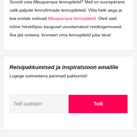
Soovid osta Albuquerque lennupiletid? Meil on suurepärane
valik paljude lennufirmade lennupileteid. Võta hetk aega ja
leia endale sobivad
Albuquerque lennupiletid
. Oled vaid
mõne hiireklõpsu kaugusel unustamatust reisikogemusest.
Ära jää ootama, broneeri oma lennupiletid juba täna!
Reisipakkumised ja inspiratsioon emailile
Lugege esimestena parimaid pakkumisi!
Telli