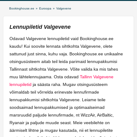
Bookinghouse.ee
»
Euroopa
»
Valgevene
Lennupiletid Valgevene
Odavad Valgevene lennupiletid vaid Bookinghouse.ee
kaudu! Kui soovite lennata sihtkohta Valgevene, olete
sattunud just sinna, kuhu vaja. Bookinghouse.ee unikaalne
otsingusüsteem aitab teil leida parimaid lennupakkumisi
Tallinnast sihtkohta Valgevene. Võite valida ka mis tahes
muu lähtelennujaama. Osta odavad
Tallinn Valgevene
lennupiletid
ja säästa raha. Mugav otsingusüsteem
võimaldab teil võrrelda erinevate lennufirmade
lennupakkumisi sihtkohta Valgevene. Leiame teile
soodsaimad lennupakkumised ja optimaalseimad
marsruudid paljude lennufirmade, nt WizzAir, AirBaltic,
Ryanair ja paljude muude seast. Meie veebilehte on
äärmiselt lihtne ja mugav kasutada, nii et lennupiletite