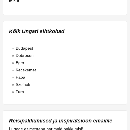
minut.
Kõik Ungari sihtkohad
Budapest
Debrecen
Eger
Kecskemet
Papa
Szolnok
Tura
Reisipakkumised ja inspiratsioon emailile
Lugege esimestena parimaid pakkumisi!