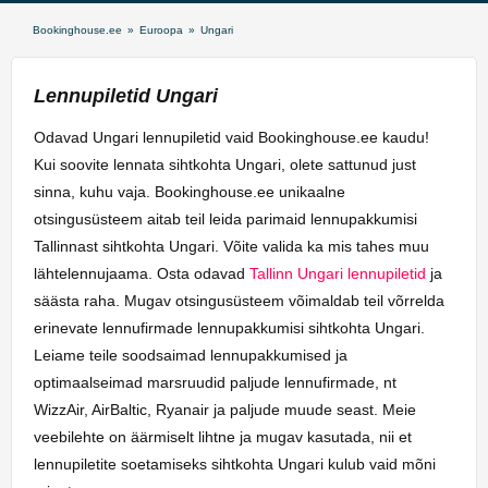
Bookinghouse.ee
»
Euroopa
»
Ungari
Lennupiletid Ungari
Odavad Ungari lennupiletid vaid Bookinghouse.ee kaudu!
Kui soovite lennata sihtkohta Ungari, olete sattunud just
sinna, kuhu vaja. Bookinghouse.ee unikaalne
otsingusüsteem aitab teil leida parimaid lennupakkumisi
Tallinnast sihtkohta Ungari. Võite valida ka mis tahes muu
lähtelennujaama. Osta odavad
Tallinn Ungari lennupiletid
ja
säästa raha. Mugav otsingusüsteem võimaldab teil võrrelda
erinevate lennufirmade lennupakkumisi sihtkohta Ungari.
Leiame teile soodsaimad lennupakkumised ja
optimaalseimad marsruudid paljude lennufirmade, nt
WizzAir, AirBaltic, Ryanair ja paljude muude seast. Meie
veebilehte on äärmiselt lihtne ja mugav kasutada, nii et
lennupiletite soetamiseks sihtkohta Ungari kulub vaid mõni