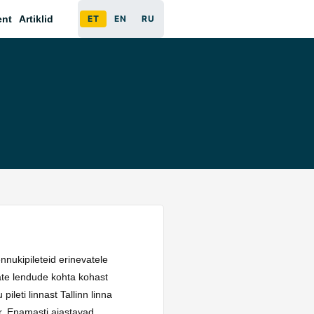
ent
Artiklid
ET
EN
RU
nukipileteid erinevatele
sate lendude kohta kohast
leti linnast Tallinn linna
r. Enamasti ajastavad