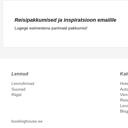
Reisipakkumised ja inspiratsioon emailile
Lugege esimestena parimaid pakkumisi!
Lennud
Kat
Lennufirmad
Hote
Suunad
Auto
Riigid
Vii
Reis
Len
Blog
bookinghouse.ee