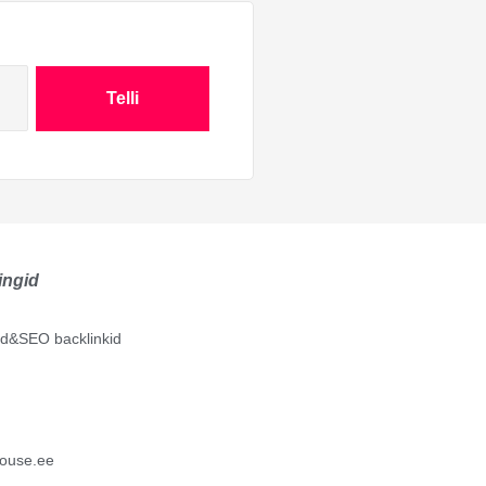
Telli
ingid
lid&SEO backlinkid
ouse.ee