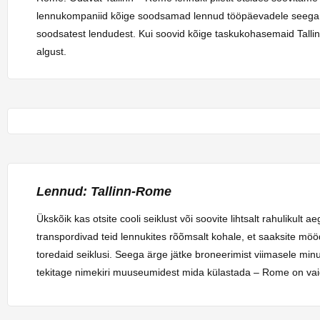
lennukompaniid kõige soodsamad lennud tööpäevadele seega on 
soodsatest lendudest. Kui soovid kõige taskukohasemaid Talli
algust.
Lennud: Tallinn-Rome
Ükskõik kas otsite cooli seiklust või soovite lihtsalt rahulikul
transpordivad teid lennukites rõõmsalt kohale, et saaksite mö
toredaid seiklusi. Seega ärge jätke broneerimist viimasele min
tekitage nimekiri muuseumidest mida külastada – Rome on vaid