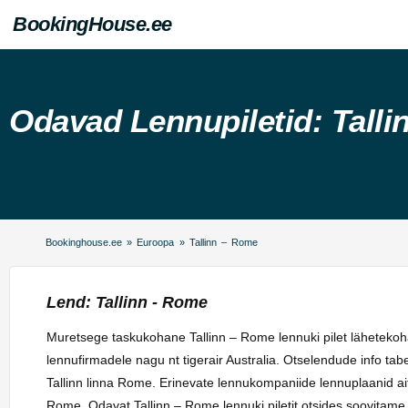
BookingHouse.ee
Odavad Lennupiletid: Tall
Bookinghouse.ee
»
Euroopa
»
Tallinn – Rome
Lend: Tallinn - Rome
Muretsege taskukohane Tallinn – Rome lennuki pilet lähetekoh
lennufirmadele nagu nt tigerair Australia. Otselendude info ta
Tallinn linna Rome. Erinevate lennukompaniide lennuplaanid aita
Rome. Odavat Tallinn – Rome lennuki piletit otsides soovitame 