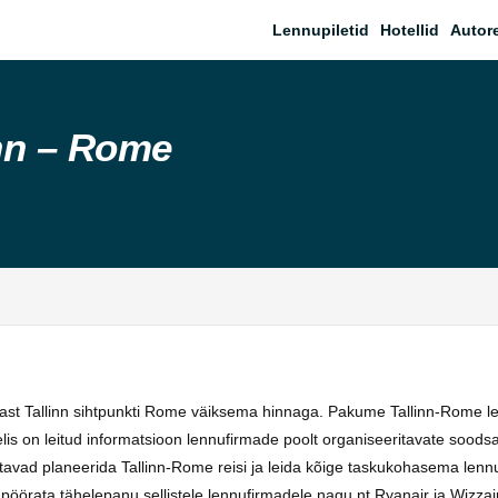
Lennupiletid
Hotellid
Autor
inn – Rome
ast Tallinn sihtpunkti Rome väiksema hinnaga. Pakume Tallinn-Rome len
belis on leitud informatsioon lennufirmade poolt organiseeritavate sood
vad planeerida Tallinn-Rome reisi ja leida kõige taskukohasema lennu pi
pöörata tähelepanu sellistele lennufirmadele nagu nt Ryanair ja Wizzai