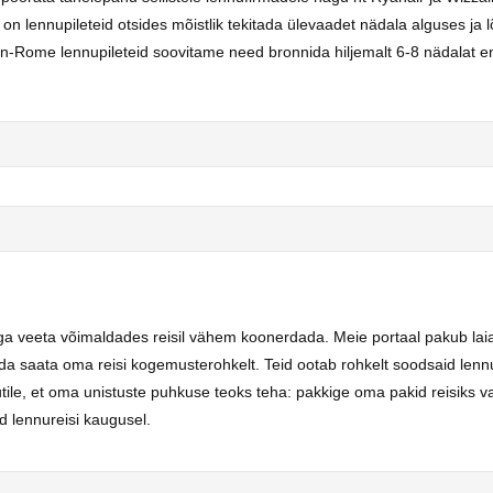
lennupileteid otsides mõistlik tekitada ülevaadet nädala alguses ja l
nn-Rome lennupileteid soovitame need bronnida hiljemalt 6-8 nädalat 
t aega veeta võimaldades reisil vähem koonerdada. Meie portaal pakub laia
öda saata oma reisi kogemusterohkelt. Teid ootab rohkelt soodsaid lenn
utile, et oma unistuste puhkuse teoks teha: pakkige oma pakid reisiks 
 lennureisi kaugusel.