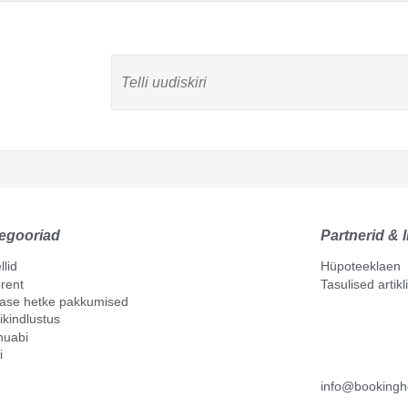
egooriad
Partnerid & l
llid
Hüpoteeklaen
rent
Tasulised artik
mase hetke pakkumised
ikindlustus
nuabi
i
info@bookingh