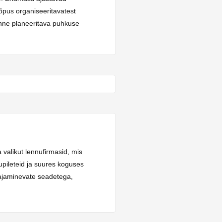
õpus organiseeritavatest
enne planeeritava puhkuse
 valikut lennufirmasid, mis
upileteid ja suures koguses
vajaminevate seadetega,