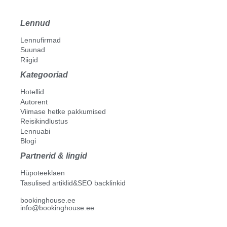
Lennud
Lennufirmad
Suunad
Riigid
Kategooriad
Hotellid
Autorent
Viimase hetke pakkumised
Reisikindlustus
Lennuabi
Blogi
Partnerid & lingid
Hüpoteeklaen
Tasulised artiklid&SEO backlinkid
bookinghouse.ee
info@bookinghouse.ee