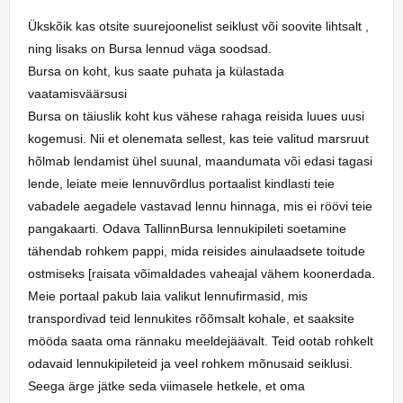
Ükskõik kas otsite suurejoonelist seiklust või soovite lihtsalt ,
ning lisaks on Bursa lennud väga soodsad.
Bursa on koht, kus saate puhata ja külastada
vaatamisväärsusi
Bursa on täiuslik koht kus vähese rahaga reisida luues uusi
kogemusi. Nii et olenemata sellest, kas teie valitud marsruut
hõlmab lendamist ühel suunal, maandumata või edasi tagasi
lende, leiate meie lennuvõrdlus portaalist kindlasti teie
vabadele aegadele vastavad lennu hinnaga, mis ei röövi teie
pangakaarti. Odava TallinnBursa lennukipileti soetamine
tähendab rohkem pappi, mida reisides ainulaadsete toitude
ostmiseks [raisata võimaldades vaheajal vähem koonerdada.
Meie portaal pakub laia valikut lennufirmasid, mis
transpordivad teid lennukites rõõmsalt kohale, et saaksite
mööda saata oma rännaku meeldejäävalt. Teid ootab rohkelt
odavaid lennukipileteid ja veel rohkem mõnusaid seiklusi.
Seega ärge jätke seda viimasele hetkele, et oma