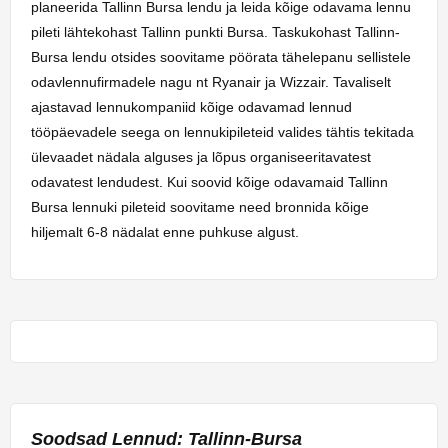
planeerida Tallinn Bursa lendu ja leida kõige odavama lennu
pileti lähtekohast Tallinn punkti Bursa. Taskukohast Tallinn-
Bursa lendu otsides soovitame pöörata tähelepanu sellistele
odavlennufirmadele nagu nt Ryanair ja Wizzair. Tavaliselt
ajastavad lennukompaniid kõige odavamad lennud
tööpäevadele seega on lennukipileteid valides tähtis tekitada
ülevaadet nädala alguses ja lõpus organiseeritavatest
odavatest lendudest. Kui soovid kõige odavamaid Tallinn
Bursa lennuki pileteid soovitame need bronnida kõige
hiljemalt 6-8 nädalat enne puhkuse algust.
Soodsad Lennud: Tallinn-Bursa