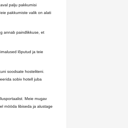
daval palju pakkumisi
eie pakkumiste valik on alati
ng annab paindlikkuse, et
imalused lõputud ja teie
kuni soodsate hosteliteni.
eerida sobiv hotell juba
lusportaalist. Meie mugav
el mööda libiseda ja alustage