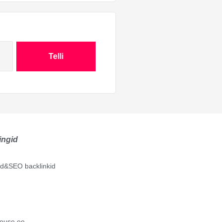
Telli
ingid
lid&SEO backlinkid
ouse.ee