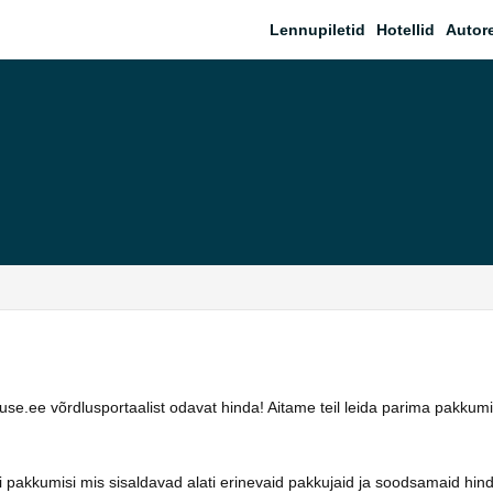
Lennupiletid
Hotellid
Autor
e.ee võrdlusportaalist odavat hinda! Aitame teil leida parima pakkumi
 pakkumisi mis sisaldavad alati erinevaid pakkujaid ja soodsamaid hin