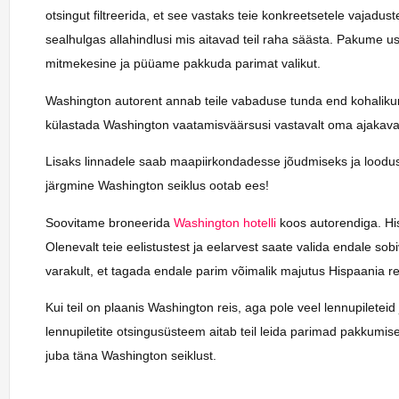
otsingut filtreerida, et see vastaks teie konkreetsetele vajadu
sealhulgas allahindlusi mis aitavad teil raha säästa. Pakume us
mitmekesine ja püüame pakkuda parimat valikut.
Washington autorent annab teile vabaduse tunda end kohalikuna
külastada Washington vaatamisväärsusi vastavalt oma ajakaval
Lisaks linnadele saab maapiirkondadesse jõudmiseks ja loodus
järgmine Washington seiklus ootab ees!
Soovitame broneerida
Washington hotelli
koos autorendiga. Hisp
Olenevalt teie eelistustest ja eelarvest saate valida endale so
varakult, et tagada endale parim võimalik majutus Hispaania rei
Kui teil on plaanis Washington reis, aga pole veel lennupiletei
lennupiletite otsingusüsteem aitab teil leida parimad pakkumi
juba täna Washington seiklust.