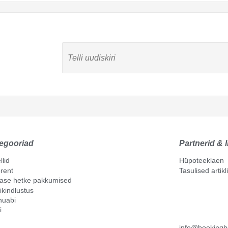
egooriad
Partnerid & l
llid
Hüpoteeklaen
rent
Tasulised artik
mase hetke pakkumised
ikindlustus
nuabi
i
info@bookingh