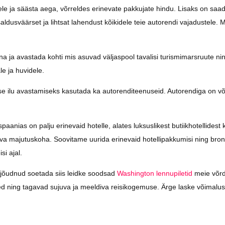
stele ja säästa aega, võrreldes erinevate pakkujate hindu. Lisaks on saa
aldusväärset ja lihtsat lahendust kõikidele teie autorendi vajadustele. M
 ja avastada kohti mis asuvad väljaspool tavalisi turismimarsruute ni
e ja huvidele.
e ilu avastamiseks kasutada ka autorenditeenuseid. Autorendiga on võ
aanias on palju erinevaid hotelle, alates luksuslikest butiikhotellidest 
biva majutuskoha. Soovitame uurida erinevaid hotellipakkumisi ning bron
si ajal.
d jõudnud soetada siis leidke soodsad
Washington lennupiletid
meie võrd
sed ning tagavad sujuva ja meeldiva reisikogemuse. Ärge laske võimalus