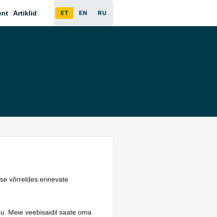
ent
Artiklid
ET
EN
RU
se võrreldes erinevate
du. Meie veebisaidil saate oma