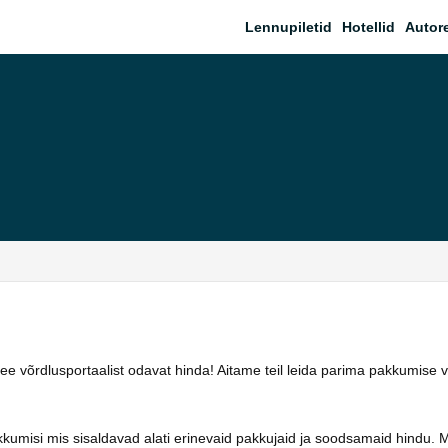
Lennupiletid
Hotellid
Autor
 võrdlusportaalist odavat hinda! Aitame teil leida parima pakkumise v
kumisi mis sisaldavad alati erinevaid pakkujaid ja soodsamaid hindu. 