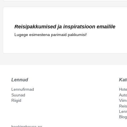
Reisipakkumised ja inspiratsioon emailile
Lugege esimestena parimaid pakkumisi!
Lennud
Kat
Lennufirmad
Hote
Suunad
Auto
Riigid
Vii
Reis
Len
Blog
bookinghouse.ee