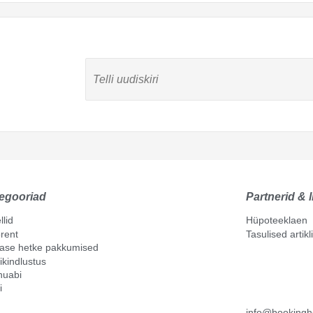
egooriad
Partnerid & l
llid
Hüpoteeklaen
rent
Tasulised artik
mase hetke pakkumised
ikindlustus
nuabi
i
info@bookingh