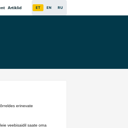
ent
Artiklid
ET
EN
RU
õrreldes erinevate
Meie veebisaidil saate oma