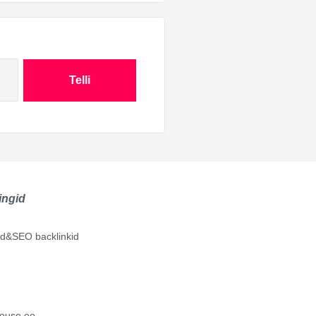
Telli
ingid
lid&SEO backlinkid
ouse.ee