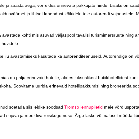
stele ja säästa aega, võrreldes erinevate pakkujate hindu. Lisaks on saa
aldusväärset ja lihtsat lahendust kõikidele teie autorendi vajadustele. M
avastada kohti mis asuvad väljaspool tavalisi turismimarsruute ning an
 huvidele.
e ilu avastamiseks kasutada ka autorenditeenuseid. Autorendiga on võ
as on palju erinevaid hotelle, alates luksuslikest butiikhotellidest kuni
uskoha. Soovitame uurida erinevaid hotellipakkumisi ning broneerida sobi
udnud soetada siis leidke soodsad
Tromso lennupiletid
meie võrdlusportaa
ad sujuva ja meeldiva reisikogemuse. Ärge laske võimalusel mööda libi