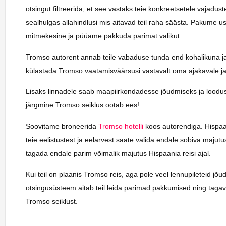
otsingut filtreerida, et see vastaks teie konkreetsetele vajadu
sealhulgas allahindlusi mis aitavad teil raha säästa. Pakume us
mitmekesine ja püüame pakkuda parimat valikut.
Tromso autorent annab teile vabaduse tunda end kohalikuna ja 
külastada Tromso vaatamisväärsusi vastavalt oma ajakavale ja
Lisaks linnadele saab maapiirkondadesse jõudmiseks ja loodus
järgmine Tromso seiklus ootab ees!
Soovitame broneerida
Tromso hotelli
koos autorendiga. Hispaani
teie eelistustest ja eelarvest saate valida endale sobiva majut
tagada endale parim võimalik majutus Hispaania reisi ajal.
Kui teil on plaanis Tromso reis, aga pole veel lennupileteid jõ
otsingusüsteem aitab teil leida parimad pakkumised ning tagav
Tromso seiklust.