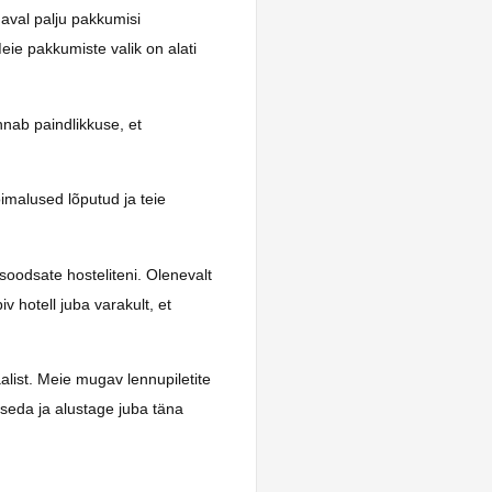
daval palju pakkumisi
eie pakkumiste valik on alati
nab paindlikkuse, et
imalused lõputud ja teie
 soodsate hosteliteni. Olenevalt
v hotell juba varakult, et
list. Meie mugav lennupiletite
seda ja alustage juba täna