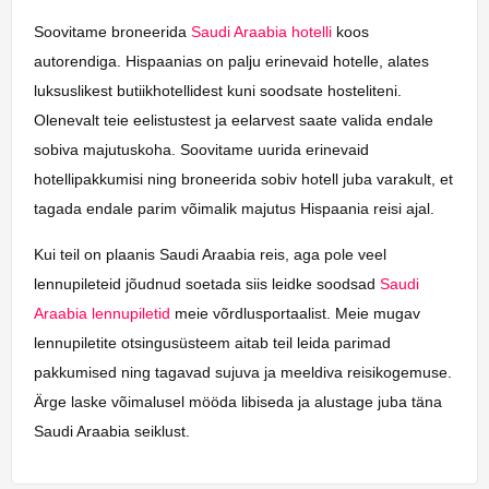
Soovitame broneerida
Saudi Araabia hotelli
koos
autorendiga. Hispaanias on palju erinevaid hotelle, alates
luksuslikest butiikhotellidest kuni soodsate hosteliteni.
Olenevalt teie eelistustest ja eelarvest saate valida endale
sobiva majutuskoha. Soovitame uurida erinevaid
hotellipakkumisi ning broneerida sobiv hotell juba varakult, et
tagada endale parim võimalik majutus Hispaania reisi ajal.
Kui teil on plaanis Saudi Araabia reis, aga pole veel
lennupileteid jõudnud soetada siis leidke soodsad
Saudi
Araabia lennupiletid
meie võrdlusportaalist. Meie mugav
lennupiletite otsingusüsteem aitab teil leida parimad
pakkumised ning tagavad sujuva ja meeldiva reisikogemuse.
Ärge laske võimalusel mööda libiseda ja alustage juba täna
Saudi Araabia seiklust.