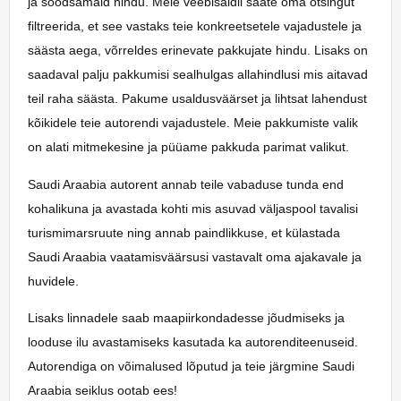
ja soodsamaid hindu. Meie veebisaidil saate oma otsingut
filtreerida, et see vastaks teie konkreetsetele vajadustele ja
säästa aega, võrreldes erinevate pakkujate hindu. Lisaks on
saadaval palju pakkumisi sealhulgas allahindlusi mis aitavad
teil raha säästa. Pakume usaldusväärset ja lihtsat lahendust
kõikidele teie autorendi vajadustele. Meie pakkumiste valik
on alati mitmekesine ja püüame pakkuda parimat valikut.
Saudi Araabia autorent annab teile vabaduse tunda end
kohalikuna ja avastada kohti mis asuvad väljaspool tavalisi
turismimarsruute ning annab paindlikkuse, et külastada
Saudi Araabia vaatamisväärsusi vastavalt oma ajakavale ja
huvidele.
Lisaks linnadele saab maapiirkondadesse jõudmiseks ja
looduse ilu avastamiseks kasutada ka autorenditeenuseid.
Autorendiga on võimalused lõputud ja teie järgmine Saudi
Araabia seiklus ootab ees!