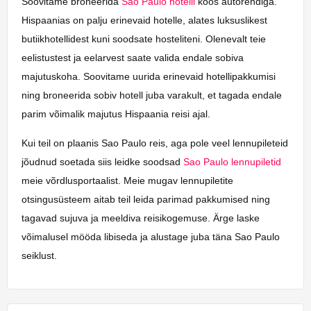
Soovitame broneerida
Sao Paulo hotelli
koos autorendiga.
Hispaanias on palju erinevaid hotelle, alates luksuslikest
butiikhotellidest kuni soodsate hosteliteni. Olenevalt teie
eelistustest ja eelarvest saate valida endale sobiva
majutuskoha. Soovitame uurida erinevaid hotellipakkumisi
ning broneerida sobiv hotell juba varakult, et tagada endale
parim võimalik majutus Hispaania reisi ajal.
Kui teil on plaanis Sao Paulo reis, aga pole veel lennupileteid
jõudnud soetada siis leidke soodsad
Sao Paulo lennupiletid
meie võrdlusportaalist. Meie mugav lennupiletite
otsingusüsteem aitab teil leida parimad pakkumised ning
tagavad sujuva ja meeldiva reisikogemuse. Ärge laske
võimalusel mööda libiseda ja alustage juba täna Sao Paulo
seiklust.