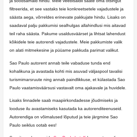
ja soodsamaid hindu. Meie veebisaidil saate oma otsingut
filtreerida, et see vastaks teie konkreetsetele vajadustele ja
säästa aega, võrreldes erinevate pakkujate hindu. Lisaks on
saadaval palju pakkumisi sealhulgas allahindlusi mis aitavad
teil raha säästa. Pakume usaldusväärset ja lihtsat lahendust
kõikidele teie autorendi vajadustele. Meie pakkumiste valik
on alati mitmekesine ja püüame pakkuda parimat valikut.
Sao Paulo autorent annab teile vabaduse tunda end
kohalikuna ja avastada kohti mis asuvad väljaspool tavalisi
turismimarsruute ning annab paindlikkuse, et külastada Sao
Paulo vaatamisväärsusi vastavalt oma ajakavale ja huvidele.
Lisaks linnadele saab maapiirkondadesse jõudmiseks ja
looduse ilu avastamiseks kasutada ka autorenditeenuseid.
Autorendiga on võimalused lõputud ja teie järgmine Sao
Paulo seiklus ootab ees!