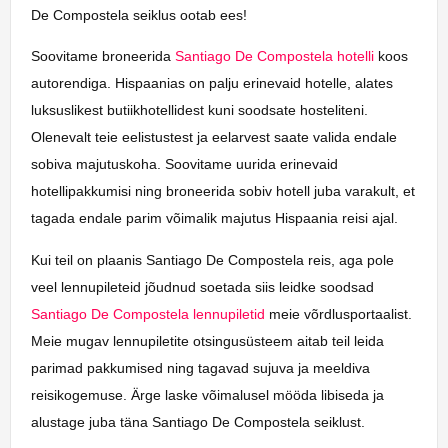
De Compostela seiklus ootab ees!
Soovitame broneerida
Santiago De Compostela hotelli
koos
autorendiga. Hispaanias on palju erinevaid hotelle, alates
luksuslikest butiikhotellidest kuni soodsate hosteliteni.
Olenevalt teie eelistustest ja eelarvest saate valida endale
sobiva majutuskoha. Soovitame uurida erinevaid
hotellipakkumisi ning broneerida sobiv hotell juba varakult, et
tagada endale parim võimalik majutus Hispaania reisi ajal.
Kui teil on plaanis Santiago De Compostela reis, aga pole
veel lennupileteid jõudnud soetada siis leidke soodsad
Santiago De Compostela lennupiletid
meie võrdlusportaalist.
Meie mugav lennupiletite otsingusüsteem aitab teil leida
parimad pakkumised ning tagavad sujuva ja meeldiva
reisikogemuse. Ärge laske võimalusel mööda libiseda ja
alustage juba täna Santiago De Compostela seiklust.