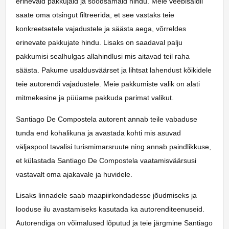
erinevaid pakkujaid ja soodsamaid hindu. Meie veebisaidil
saate oma otsingut filtreerida, et see vastaks teie
konkreetsetele vajadustele ja säästa aega, võrreldes
erinevate pakkujate hindu. Lisaks on saadaval palju
pakkumisi sealhulgas allahindlusi mis aitavad teil raha
säästa. Pakume usaldusväärset ja lihtsat lahendust kõikidele
teie autorendi vajadustele. Meie pakkumiste valik on alati
mitmekesine ja püüame pakkuda parimat valikut.
Santiago De Compostela autorent annab teile vabaduse
tunda end kohalikuna ja avastada kohti mis asuvad
väljaspool tavalisi turismimarsruute ning annab paindlikkuse,
et külastada Santiago De Compostela vaatamisväärsusi
vastavalt oma ajakavale ja huvidele.
Lisaks linnadele saab maapiirkondadesse jõudmiseks ja
looduse ilu avastamiseks kasutada ka autorenditeenuseid.
Autorendiga on võimalused lõputud ja teie järgmine Santiago