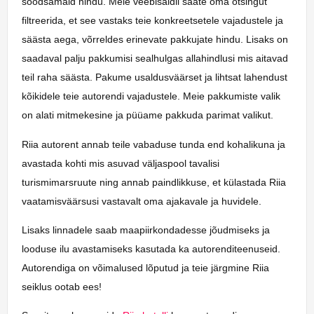
soodsamaid hindu. Meie veebisaidil saate oma otsingut
filtreerida, et see vastaks teie konkreetsetele vajadustele ja
säästa aega, võrreldes erinevate pakkujate hindu. Lisaks on
saadaval palju pakkumisi sealhulgas allahindlusi mis aitavad
teil raha säästa. Pakume usaldusväärset ja lihtsat lahendust
kõikidele teie autorendi vajadustele. Meie pakkumiste valik
on alati mitmekesine ja püüame pakkuda parimat valikut.
Riia autorent annab teile vabaduse tunda end kohalikuna ja
avastada kohti mis asuvad väljaspool tavalisi
turismimarsruute ning annab paindlikkuse, et külastada Riia
vaatamisväärsusi vastavalt oma ajakavale ja huvidele.
Lisaks linnadele saab maapiirkondadesse jõudmiseks ja
looduse ilu avastamiseks kasutada ka autorenditeenuseid.
Autorendiga on võimalused lõputud ja teie järgmine Riia
seiklus ootab ees!