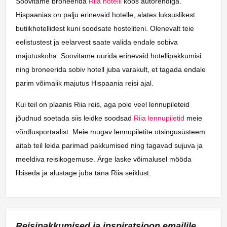
Soovitame broneerida
Riia hotelli
koos autorendiga.
Hispaanias on palju erinevaid hotelle, alates luksuslikest
butiikhotellidest kuni soodsate hosteliteni. Olenevalt teie
eelistustest ja eelarvest saate valida endale sobiva
majutuskoha. Soovitame uurida erinevaid hotellipakkumisi
ning broneerida sobiv hotell juba varakult, et tagada endale
parim võimalik majutus Hispaania reisi ajal.
Kui teil on plaanis Riia reis, aga pole veel lennupileteid
jõudnud soetada siis leidke soodsad
Riia lennupiletid
meie
võrdlusportaalist. Meie mugav lennupiletite otsingusüsteem
aitab teil leida parimad pakkumised ning tagavad sujuva ja
meeldiva reisikogemuse. Ärge laske võimalusel mööda
libiseda ja alustage juba täna Riia seiklust.
Reisipakkumised ja inspiratsioon emailile