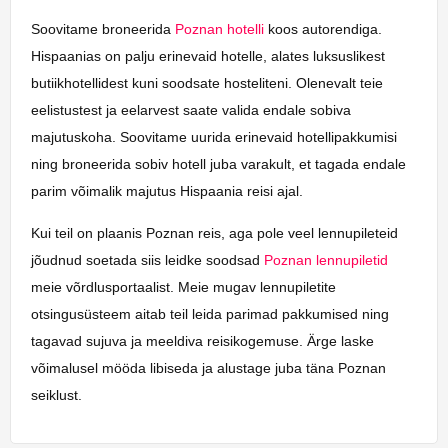
Soovitame broneerida
Poznan hotelli
koos autorendiga.
Hispaanias on palju erinevaid hotelle, alates luksuslikest
butiikhotellidest kuni soodsate hosteliteni. Olenevalt teie
eelistustest ja eelarvest saate valida endale sobiva
majutuskoha. Soovitame uurida erinevaid hotellipakkumisi
ning broneerida sobiv hotell juba varakult, et tagada endale
parim võimalik majutus Hispaania reisi ajal.
Kui teil on plaanis Poznan reis, aga pole veel lennupileteid
jõudnud soetada siis leidke soodsad
Poznan lennupiletid
meie võrdlusportaalist. Meie mugav lennupiletite
otsingusüsteem aitab teil leida parimad pakkumised ning
tagavad sujuva ja meeldiva reisikogemuse. Ärge laske
võimalusel mööda libiseda ja alustage juba täna Poznan
seiklust.