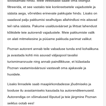
soodsamaid hindu. Meie veebisaidil saate oma otsingut
filtreerida, et see vastaks teie konkreetsetele vajadustele ja
säästa aega, võrreldes erinevate pakkujate hindu. Lisaks on
saadaval palju pakkumisi sealhulgas allahindlusi mis aitavad
teil raha säästa. Pakume usaldusväärset ja lihtsat lahendust
kõikidele teie autorendi vajadustele. Meie pakkumiste valik
on alati mitmekesine ja püüame pakkuda parimat valikut.
Poznan autorent annab teile vabaduse tunda end kohalikuna
ja avastada kohti mis asuvad väljaspool tavalisi
turismimarsruute ning annab paindlikkuse, et külastada
Poznan vaatamisväärsusi vastavalt oma ajakavale ja
huvidele.
Lisaks linnadele saab maapiirkondadesse jõudmiseks ja
looduse ilu avastamiseks kasutada ka autorenditeenuseid.
Autorendiga on võimalused lõputud ja teie järgmine Poznan
seiklus ootab ees!