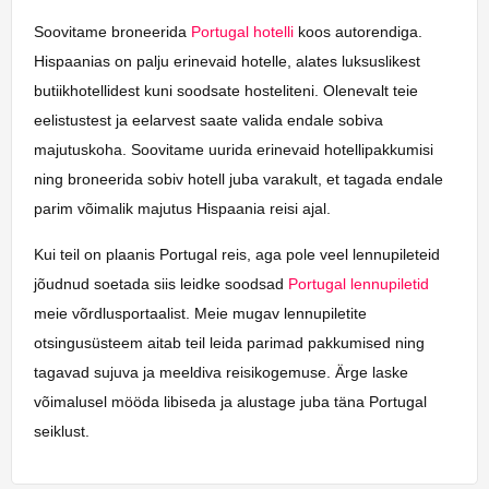
Soovitame broneerida
Portugal hotelli
koos autorendiga.
Hispaanias on palju erinevaid hotelle, alates luksuslikest
butiikhotellidest kuni soodsate hosteliteni. Olenevalt teie
eelistustest ja eelarvest saate valida endale sobiva
majutuskoha. Soovitame uurida erinevaid hotellipakkumisi
ning broneerida sobiv hotell juba varakult, et tagada endale
parim võimalik majutus Hispaania reisi ajal.
Kui teil on plaanis Portugal reis, aga pole veel lennupileteid
jõudnud soetada siis leidke soodsad
Portugal lennupiletid
meie võrdlusportaalist. Meie mugav lennupiletite
otsingusüsteem aitab teil leida parimad pakkumised ning
tagavad sujuva ja meeldiva reisikogemuse. Ärge laske
võimalusel mööda libiseda ja alustage juba täna Portugal
seiklust.