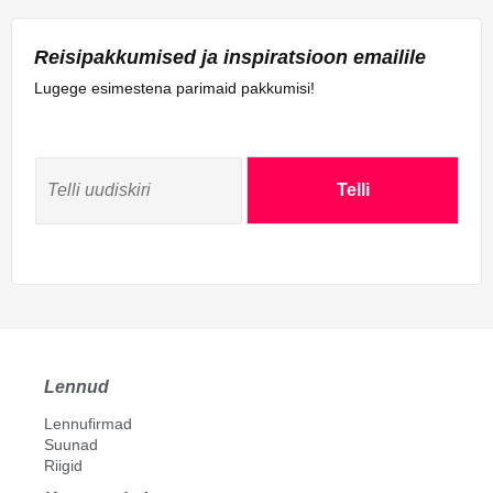
Reisipakkumised ja inspiratsioon emailile
Lugege esimestena parimaid pakkumisi!
E
m
Telli
a
i
l
*
Lennud
Lennufirmad
Suunad
Riigid