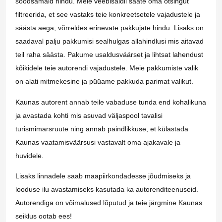
soodsamaid hindu. Meie veebisaidil saate oma otsingut
filtreerida, et see vastaks teie konkreetsetele vajadustele ja
säästa aega, võrreldes erinevate pakkujate hindu. Lisaks on
saadaval palju pakkumisi sealhulgas allahindlusi mis aitavad
teil raha säästa. Pakume usaldusväärset ja lihtsat lahendust
kõikidele teie autorendi vajadustele. Meie pakkumiste valik
on alati mitmekesine ja püüame pakkuda parimat valikut.
Kaunas autorent annab teile vabaduse tunda end kohalikuna
ja avastada kohti mis asuvad väljaspool tavalisi
turismimarsruute ning annab paindlikkuse, et külastada
Kaunas vaatamisväärsusi vastavalt oma ajakavale ja
huvidele.
Lisaks linnadele saab maapiirkondadesse jõudmiseks ja
looduse ilu avastamiseks kasutada ka autorenditeenuseid.
Autorendiga on võimalused lõputud ja teie järgmine Kaunas
seiklus ootab ees!