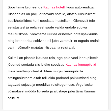
Soovitame broneerida
Kaunas hotelli
koos autorendiga.
Hispaanias on palju erinevaid hotelle, alates luksuslikest
butiikhotellidest kuni soodsate hosteliteni. Olenevalt teie
eelistustest ja eelarvest saate valida endale sobiva
majutuskoha. Soovitame uurida erinevaid hotellipakkumisi
ning broneerida sobiv hotell juba varakult, et tagada endale
parim võimalik majutus Hispaania reisi ajal.
Kui teil on plaanis Kaunas reis, aga pole veel lennupileteid
jõudnud soetada siis leidke soodsad
Kaunas lennupiletid
meie võrdlusportaalist. Meie mugav lennupiletite
otsingusüsteem aitab teil leida parimad pakkumised ning
tagavad sujuva ja meeldiva reisikogemuse. Ärge laske
võimalusel mööda libiseda ja alustage juba täna Kaunas
seiklust.