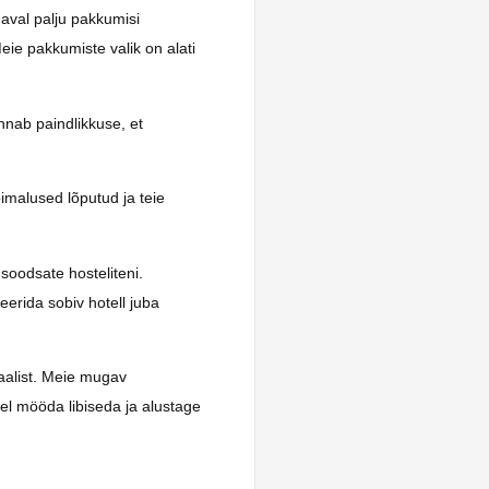
daval palju pakkumisi
eie pakkumiste valik on alati
nnab paindlikkuse, et
imalused lõputud ja teie
 soodsate hosteliteni.
eerida sobiv hotell juba
aalist. Meie mugav
el mööda libiseda ja alustage