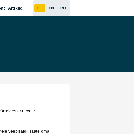
ent
Artiklid
ET
EN
RU
võrreldes erinevate
Meie veebisaidil saate oma