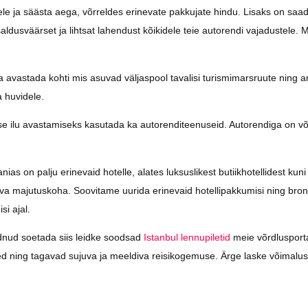
stele ja säästa aega, võrreldes erinevate pakkujate hindu. Lisaks on saa
aldusväärset ja lihtsat lahendust kõikidele teie autorendi vajadustele. M
 avastada kohti mis asuvad väljaspool tavalisi turismimarsruute ning a
 huvidele.
e ilu avastamiseks kasutada ka autorenditeenuseid. Autorendiga on võ
as on palju erinevaid hotelle, alates luksuslikest butiikhotellidest kuni
biva majutuskoha. Soovitame uurida erinevaid hotellipakkumisi ning bron
si ajal.
õudnud soetada siis leidke soodsad
Istanbul lennupiletid
meie võrdlusport
sed ning tagavad sujuva ja meeldiva reisikogemuse. Ärge laske võimalus