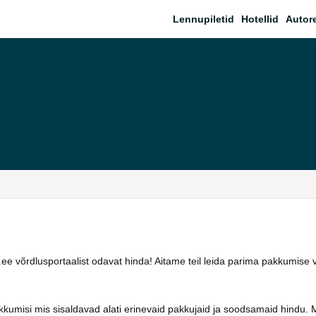
Lennupiletid
Hotellid
Autor
ee võrdlusportaalist odavat hinda! Aitame teil leida parima pakkumise 
kkumisi mis sisaldavad alati erinevaid pakkujaid ja soodsamaid hindu. 