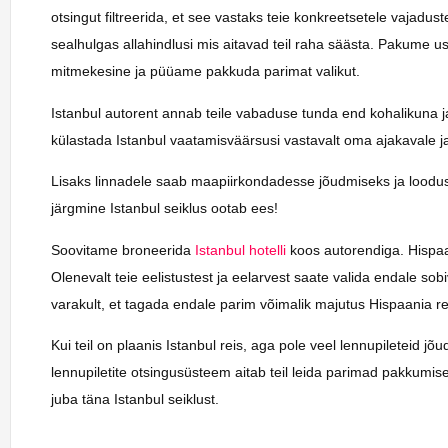
otsingut filtreerida, et see vastaks teie konkreetsetele vajadu
sealhulgas allahindlusi mis aitavad teil raha säästa. Pakume us
mitmekesine ja püüame pakkuda parimat valikut.
Istanbul autorent annab teile vabaduse tunda end kohalikuna ja
külastada Istanbul vaatamisväärsusi vastavalt oma ajakavale ja
Lisaks linnadele saab maapiirkondadesse jõudmiseks ja loodus
järgmine Istanbul seiklus ootab ees!
Soovitame broneerida
Istanbul hotelli
koos autorendiga. Hispaani
Olenevalt teie eelistustest ja eelarvest saate valida endale so
varakult, et tagada endale parim võimalik majutus Hispaania rei
Kui teil on plaanis Istanbul reis, aga pole veel lennupileteid j
lennupiletite otsingusüsteem aitab teil leida parimad pakkumi
juba täna Istanbul seiklust.