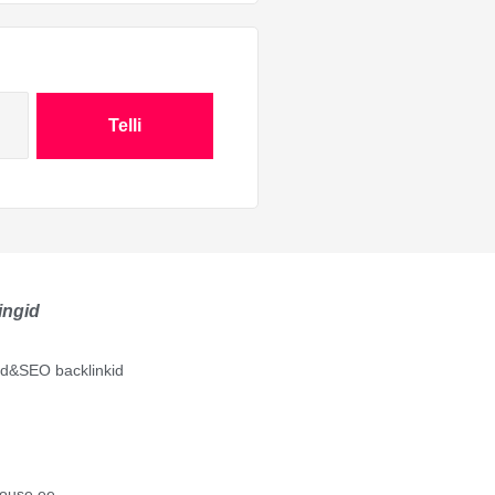
Telli
ingid
lid&SEO backlinkid
ouse.ee