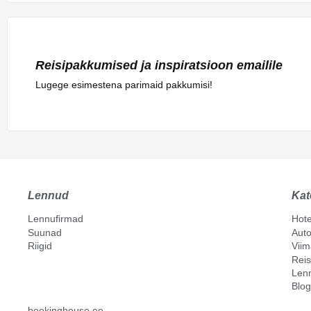
Reisipakkumised ja inspiratsioon emailile
Lugege esimestena parimaid pakkumisi!
Lennud
Kat
Lennufirmad
Hote
Suunad
Auto
Riigid
Vii
Reis
Len
Blog
bookinghouse.ee