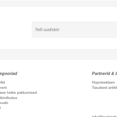
egooriad
Partnerid & l
llid
Hüpoteeklaen
rent
Tasulised artik
mase hetke pakkumised
ikindlustus
nuabi
i
info@bookingh