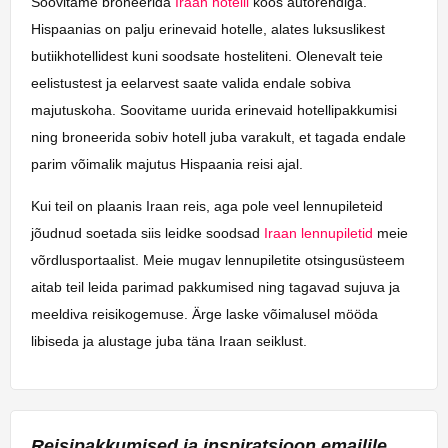
Soovitame broneerida
Iraan hotelli
koos autorendiga.
Hispaanias on palju erinevaid hotelle, alates luksuslikest
butiikhotellidest kuni soodsate hosteliteni. Olenevalt teie
eelistustest ja eelarvest saate valida endale sobiva
majutuskoha. Soovitame uurida erinevaid hotellipakkumisi
ning broneerida sobiv hotell juba varakult, et tagada endale
parim võimalik majutus Hispaania reisi ajal.
Kui teil on plaanis Iraan reis, aga pole veel lennupileteid
jõudnud soetada siis leidke soodsad
Iraan lennupiletid
meie
võrdlusportaalist. Meie mugav lennupiletite otsingusüsteem
aitab teil leida parimad pakkumised ning tagavad sujuva ja
meeldiva reisikogemuse. Ärge laske võimalusel mööda
libiseda ja alustage juba täna Iraan seiklust.
Reisipakkumised ja inspiratsioon emailile