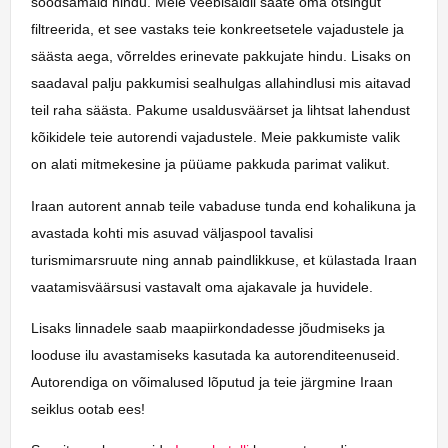
soodsamaid hindu. Meie veebisaidil saate oma otsingut
filtreerida, et see vastaks teie konkreetsetele vajadustele ja
säästa aega, võrreldes erinevate pakkujate hindu. Lisaks on
saadaval palju pakkumisi sealhulgas allahindlusi mis aitavad
teil raha säästa. Pakume usaldusväärset ja lihtsat lahendust
kõikidele teie autorendi vajadustele. Meie pakkumiste valik
on alati mitmekesine ja püüame pakkuda parimat valikut.
Iraan autorent annab teile vabaduse tunda end kohalikuna ja
avastada kohti mis asuvad väljaspool tavalisi
turismimarsruute ning annab paindlikkuse, et külastada Iraan
vaatamisväärsusi vastavalt oma ajakavale ja huvidele.
Lisaks linnadele saab maapiirkondadesse jõudmiseks ja
looduse ilu avastamiseks kasutada ka autorenditeenuseid.
Autorendiga on võimalused lõputud ja teie järgmine Iraan
seiklus ootab ees!