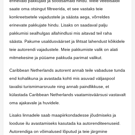
erinevaid pakkujaid ja soodsamaid hindu. Meie veebisaidil
saate oma otsingut filtreerida, et see vastaks teie
konkreetsetele vajadustele ja säästa aega, võrreldes
erinevate pakkujate hindu. Lisaks on saadaval palju
pakkumisi sealhulgas allahindlusi mis aitavad teil raha
säästa. Pakume usaldusväärset ja lihtsat lahendust kõikidele
teie autorendi vajadustele. Meie pakkumiste valik on alati
mitmekesine ja püüame pakkuda parimat valikut.
Caribbean Netherlands autorent annab teile vabaduse tunda
end kohalikuna ja avastada kohti mis asuvad väljaspool
tavalisi turismimarsruute ning annab paindlikkuse, et
külastada Caribbean Netherlands vaatamisväärsusi vastavalt
oma ajakavale ja huvidele.
Lisaks linnadele saab maapiirkondadesse jõudmiseks ja
looduse ilu avastamiseks kasutada ka autorenditeenuseid.
Autorendiga on võimalused lõputud ja teie järgmine