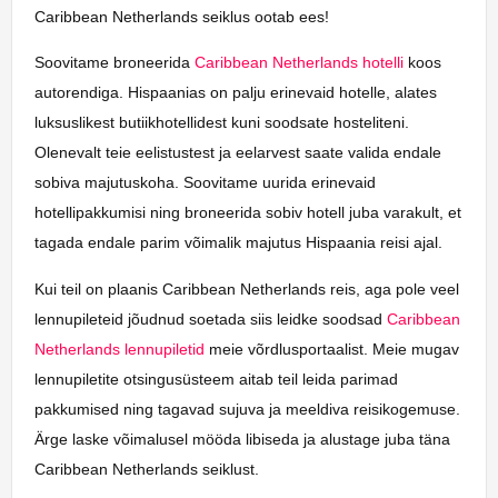
Caribbean Netherlands seiklus ootab ees!
Soovitame broneerida
Caribbean Netherlands hotelli
koos
autorendiga. Hispaanias on palju erinevaid hotelle, alates
luksuslikest butiikhotellidest kuni soodsate hosteliteni.
Olenevalt teie eelistustest ja eelarvest saate valida endale
sobiva majutuskoha. Soovitame uurida erinevaid
hotellipakkumisi ning broneerida sobiv hotell juba varakult, et
tagada endale parim võimalik majutus Hispaania reisi ajal.
Kui teil on plaanis Caribbean Netherlands reis, aga pole veel
lennupileteid jõudnud soetada siis leidke soodsad
Caribbean
Netherlands lennupiletid
meie võrdlusportaalist. Meie mugav
lennupiletite otsingusüsteem aitab teil leida parimad
pakkumised ning tagavad sujuva ja meeldiva reisikogemuse.
Ärge laske võimalusel mööda libiseda ja alustage juba täna
Caribbean Netherlands seiklust.