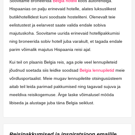
Soovitame broneerida
Belgia hotelli
koos autorendiga.
Hispaanias on palju erinevaid hotelle, alates luksuslikest
butiikhotellidest kuni soodsate hosteliteni. Olenevalt teie
eelistustest ja eelarvest saate valida endale sobiva
majutuskoha. Soovitame uurida erinevaid hotellipakkumisi
ning broneerida sobiv hotell juba varakult, et tagada endale
parim võimalik majutus Hispaania reisi ajal.
Kui teil on plaanis Belgia reis, aga pole veel lennupileteid
jõudnud soetada siis leidke soodsad
Belgia lennupiletid
meie
võrdlusportaalist. Meie mugav lennupiletite otsingusüsteem
aitab teil leida parimad pakkumised ning tagavad sujuva ja
meeldiva reisikogemuse. Ärge laske võimalusel mööda
libiseda ja alustage juba täna Belgia seiklust.
Reisipakkumised ja inspiratsioon emailile