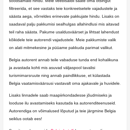
soodsamaid hindu. Meie veebisaidil saate oma otsingut
filtreerida, et see vastaks teie konkreetsetele vajadustele ja
säästa aega, võrreldes erinevate pakkujate hindu. Lisaks on
saadaval palju pakkumisi sealhulgas allahindlusi mis aitavad
teil raha säästa. Pakume usaldusväärset ja lihtsat lahendust
kõikidele teie autorendi vajadustele. Meie pakkumiste valik
on alati mitmekesine ja püüame pakkuda parimat valikut.
Belgia autorent annab teile vabaduse tunda end kohalikuna
ja avastada kohti mis asuvad väljaspool tavalisi
turismimarsruute ning annab paindlikkuse, et külastada
Belgia vaatamisväärsusi vastavalt oma ajakavale ja huvidele.
Lisaks linnadele saab maapiirkondadesse jõudmiseks ja
looduse ilu avastamiseks kasutada ka autorenditeenuseid.
Autorendiga on võimalused lõputud ja teie järgmine Belgia
seiklus ootab ees!