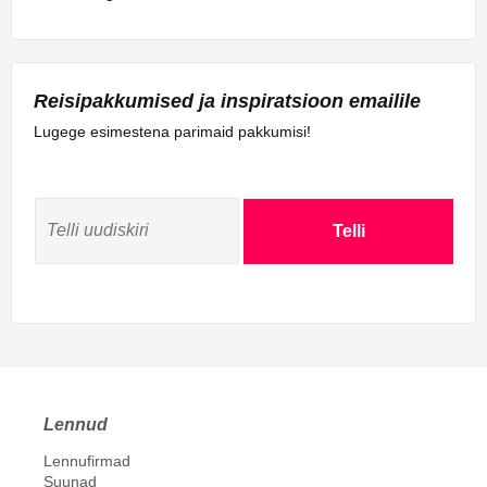
Labuan
Lahad Datu
Miri
Reisipakkumised ja inspiratsioon emailile
Sandakan
Sibu
Lugege esimestena parimaid pakkumisi!
Tawau
Telli
Lennud
Lennufirmad
Suunad