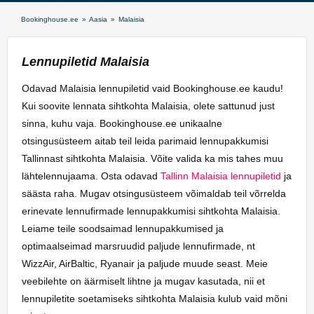
Bookinghouse.ee
»
Aasia
»
Malaisia
Lennupiletid Malaisia
Odavad Malaisia lennupiletid vaid Bookinghouse.ee kaudu!
Kui soovite lennata sihtkohta Malaisia, olete sattunud just
sinna, kuhu vaja. Bookinghouse.ee unikaalne
otsingusüsteem aitab teil leida parimaid lennupakkumisi
Tallinnast sihtkohta Malaisia. Võite valida ka mis tahes muu
lähtelennujaama. Osta odavad
Tallinn Malaisia lennupiletid
ja
säästa raha. Mugav otsingusüsteem võimaldab teil võrrelda
erinevate lennufirmade lennupakkumisi sihtkohta Malaisia.
Leiame teile soodsaimad lennupakkumised ja
optimaalseimad marsruudid paljude lennufirmade, nt
WizzAir, AirBaltic, Ryanair ja paljude muude seast. Meie
veebilehte on äärmiselt lihtne ja mugav kasutada, nii et
lennupiletite soetamiseks sihtkohta Malaisia kulub vaid mõni