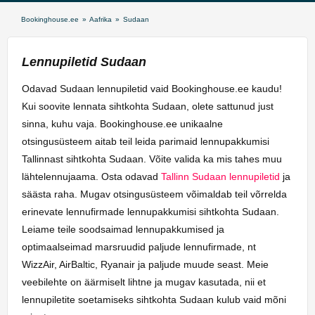
Bookinghouse.ee
»
Aafrika
»
Sudaan
Lennupiletid Sudaan
Odavad Sudaan lennupiletid vaid Bookinghouse.ee kaudu!
Kui soovite lennata sihtkohta Sudaan, olete sattunud just
sinna, kuhu vaja. Bookinghouse.ee unikaalne
otsingusüsteem aitab teil leida parimaid lennupakkumisi
Tallinnast sihtkohta Sudaan. Võite valida ka mis tahes muu
lähtelennujaama. Osta odavad
Tallinn Sudaan lennupiletid
ja
säästa raha. Mugav otsingusüsteem võimaldab teil võrrelda
erinevate lennufirmade lennupakkumisi sihtkohta Sudaan.
Leiame teile soodsaimad lennupakkumised ja
optimaalseimad marsruudid paljude lennufirmade, nt
WizzAir, AirBaltic, Ryanair ja paljude muude seast. Meie
veebilehte on äärmiselt lihtne ja mugav kasutada, nii et
lennupiletite soetamiseks sihtkohta Sudaan kulub vaid mõni