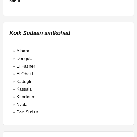
minut.
Kõik Sudaan sihtkohad
Atbara
Dongola
El Fasher
El Obeid
Kadugli
Kassala
Khartoum
Nyala
Port Sudan