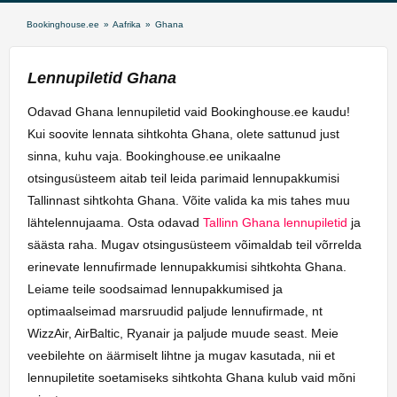
Bookinghouse.ee
»
Aafrika
»
Ghana
Lennupiletid Ghana
Odavad Ghana lennupiletid vaid Bookinghouse.ee kaudu!
Kui soovite lennata sihtkohta Ghana, olete sattunud just
sinna, kuhu vaja. Bookinghouse.ee unikaalne
otsingusüsteem aitab teil leida parimaid lennupakkumisi
Tallinnast sihtkohta Ghana. Võite valida ka mis tahes muu
lähtelennujaama. Osta odavad
Tallinn Ghana lennupiletid
ja
säästa raha. Mugav otsingusüsteem võimaldab teil võrrelda
erinevate lennufirmade lennupakkumisi sihtkohta Ghana.
Leiame teile soodsaimad lennupakkumised ja
optimaalseimad marsruudid paljude lennufirmade, nt
WizzAir, AirBaltic, Ryanair ja paljude muude seast. Meie
veebilehte on äärmiselt lihtne ja mugav kasutada, nii et
lennupiletite soetamiseks sihtkohta Ghana kulub vaid mõni