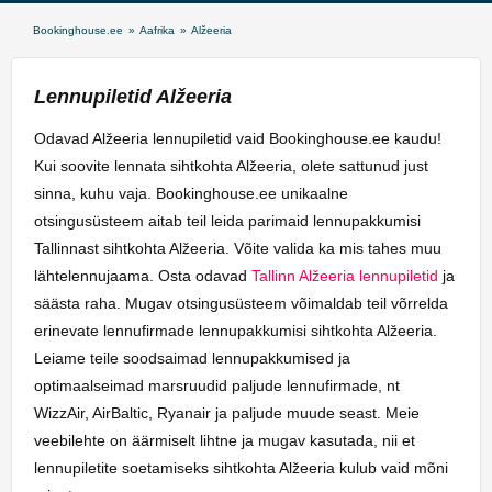
Bookinghouse.ee
»
Aafrika
»
Alžeeria
Lennupiletid Alžeeria
Odavad Alžeeria lennupiletid vaid Bookinghouse.ee kaudu!
Kui soovite lennata sihtkohta Alžeeria, olete sattunud just
sinna, kuhu vaja. Bookinghouse.ee unikaalne
otsingusüsteem aitab teil leida parimaid lennupakkumisi
Tallinnast sihtkohta Alžeeria. Võite valida ka mis tahes muu
lähtelennujaama. Osta odavad
Tallinn Alžeeria lennupiletid
ja
säästa raha. Mugav otsingusüsteem võimaldab teil võrrelda
erinevate lennufirmade lennupakkumisi sihtkohta Alžeeria.
Leiame teile soodsaimad lennupakkumised ja
optimaalseimad marsruudid paljude lennufirmade, nt
WizzAir, AirBaltic, Ryanair ja paljude muude seast. Meie
veebilehte on äärmiselt lihtne ja mugav kasutada, nii et
lennupiletite soetamiseks sihtkohta Alžeeria kulub vaid mõni