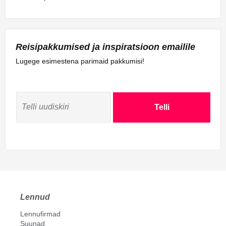
El Golea
Ghardaia
Hassi Messaoud
Reisipakkumised ja inspiratsioon emailile
Illizi
Jijel
Lugege esimestena parimaid pakkumisi!
Laghouat
Mecheria
Oran
Telli
Ouargla
Relizane
Setif
Sidi Bel Abbes
Tamanrasset
Tebessa
Tiaret
Lennud
Timimoun
Tindouf
Lennufirmad
Tlemcen
Suunad